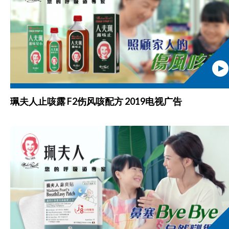
珮夫人止咳露 F2伤风咳配方 2019电视广告