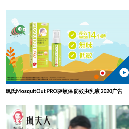
珮氏MosquitOut PRO驱蚊保 防蚊虫乳液 2020广告