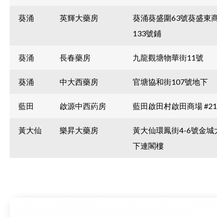
葵涌
英輝大藥房
葵涌葵盛圍63號葵盛東
133號鋪
葵涌
長春藥房
九龍觀塘物華街11號
葵涌
中大西藥房
官塘協和街107號地下
藍田
啟源中西葯房
藍田啟田村啟田商場 #21
黃大仙
樂昇大藥房
黃大仙環鳳街4-6號金城
下連閣樓