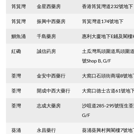
筲箕灣
金星西藥房
香港筲箕灣道232號地下
筲箕灣
振興中西藥房
筲箕灣道174號地下
鰂魚涌
千島藥房
惠利大廈地下E鋪及閣樓K
紅磡
誠信葯房
土瓜灣馬頭圍道馬頭圍道7
號Shop B, G/F
荃灣
金安中西藥行
大窩口石頭街商場8號地
荃灣
開成中西大藥行
大窩口德士古道61號地
荃灣
志成大藥房
沙咀道285-295號恆生
G/F
葵涌
永昌藥行
葵涌葵興村興閣樓7號地