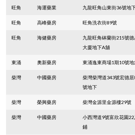
旺角
海運藥業
九龍旺角山東街36號地下
旺角
高峰藥房
旺角洗衣街89號
旺角
海健藥房
九龍旺角砵蘭街215號
大廈地下A舖
東涌
奧新藥房
東涌逸東商場1期10號地
柴灣
中國藥房
柴灣柴灣道343號宏德居
號地下
柴灣
榮興藥房
柴灣金源里金源樓29號
柴灣
中國藥房
小西灣道9號富欣花園22
鋪