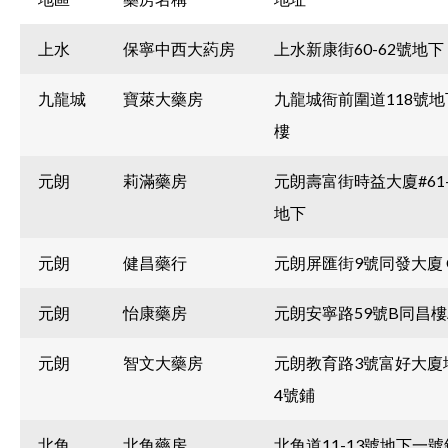
上水
保寧中西大葯房
上水新康街60-62號地下
九龍城
寶萊大藥房
九龍城衙前圍道118號
樓
元朗
莉滿藥房
元朗壽富街時益大廈#61-
地下
元朗
健昌藥行
元朗屏匯街9號同發大廈 
元朗
怡康藥房
元朗安寧路59號B同昌樓
元朗
智文大藥房
元朗教育路3號富好大廈地下
4號鋪
北角
北角藥房
北角道11-13號地下一號