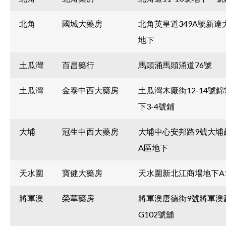
北角
國城大藥房
北角英皇道349A號新達
地下
土瓜灣
百昌藥行
馬頭涌馬頭涌道76號
土瓜灣
金泰中西大藥房
土瓜灣木廠街12-14號
下3-4號鋪
大埔
冠生中西大藥房
大埔中心安邦路9號大埔
A區地下
天水圍
寶健大藥房
天水圍新北江商場地下A19
將軍澳
榮華藥房
將軍澳唐德街9號將軍澳
G102號舖