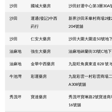
沙田
國城大藥房
沙田好運中心第3層30A
沙田
運通(發記)中西
新界沙田禾輋村商場2樓2
葯行
204號舖
沙田
仁安大藥房
沙田大圍大圍道50號地
油麻地
強生大藥房
油麻地砵蘭街33號C地下
油麻地
金華中西藥房
九龍旺角廣東道 828 號 
牛池灣
彩運藥房
九龍彩雲一村彩雲商場二
A308號舖
秀茂坪
寶達藥房
秀茂坪寶琳路2號寶達商
16號舖