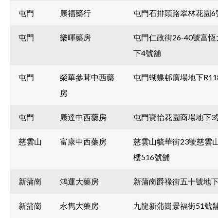
屯門
康福藥行
屯門石排頭路翠林花園6
屯門
樂暉藥房
屯門仁政街26-40號富
下4號舖
屯門
榮華參茸中西藥
屯門蝴蝶邨廣場地下R11
房
屯門
康達中西藥房
屯門寶怡花園商場地下3
慈雲山
富康中西藥房
慈雲山毓華街23號慈雲
樓516號舖
新蒲崗
鴻運大藥房
新蒲崗爵祿街五十號地下
新蒲崗
永雋大藥房
九龍新蒲崗景福街51號