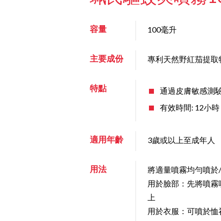
容量
100毫升
主要成份
專利天然野紅茄提取物 I
特點
通過皮膚敏感測
有效時間: 12小時
適用年齡
3歲或以上至成年人
用法
將適量噴霧均勻噴於
用於臉部：先將噴霧
上
用於衣服：可噴於恤