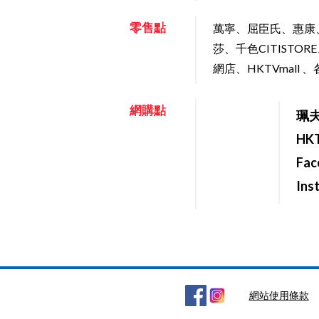
零售點
萬寧、屈臣氏、惠康
莎、千色CITISTORE
網店、HKTVmall
網購點
珮
HKT
Fac
Ins
網站使用條款