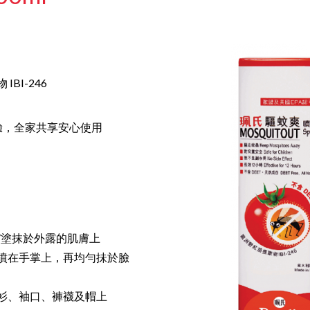
BI-246
驗，全家共享安心使用
/塗抹於外露的肌膚上
噴在手掌上，再均勻抺於臉
衫、袖口、褲襪及帽上