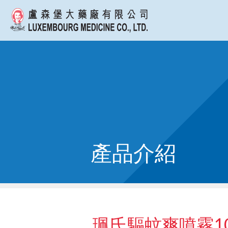
產品介紹
珮氏驅蚊爽噴霧10