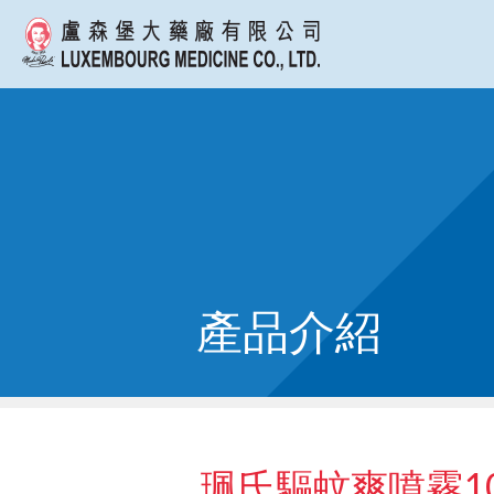
產品介紹
珮氏驅蚊爽噴霧100m