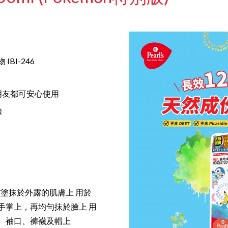
BI-246
朋友都可安心使用
驗
/塗抹於外露的肌膚上 用於
手掌上，再均勻抺於臉上 用
、袖口、褲襪及帽上