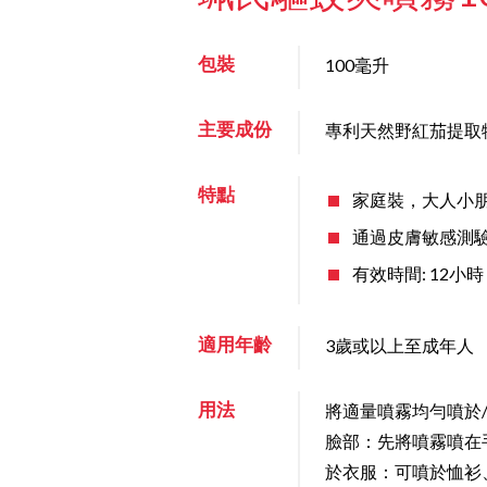
包裝
100毫升
主要成份
專利天然野紅茄提取物 I
特點
家庭裝，大人小
通過皮膚敏感測
有效時間: 12小時
適用年齡
3歲或以上至成年人
用法
將適量噴霧均勻噴於
臉部：先將噴霧噴在
於衣服：可噴於恤衫